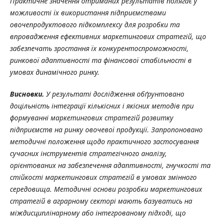
Практичне значення отриманих результатів
полягає у
можливості їх використання підприємствами
овоче
продуктового
підкомплексу для розробки та
впровадження ефективних маркетингових стратегій, що
забезпечать зростання їх конкурентоспроможності,
ринкової адаптивності та фінансової стабільності в
умовах динамічного ринку.
Висновки.
У результаті дослідження обґрунтовано
доцільність інтеграції кількісних і якісних методів при
формуванні маркетингових стратегій розвитку
підприємств
на
ринку
овочевої продукції
. Запропоновано
методичні положення щодо практичного застосування
сучасних інструментів стратегічного аналізу,
орієнтованих на забезпечення адаптивності, гнучкості та
стійкості маркетингових стратегій в умовах змінного
середовища.
М
етодичні основи розробки маркетингових
стратегій в аграрному секторі мають базуватись на
міждисциплінарному
або інтегрованому
підході, що