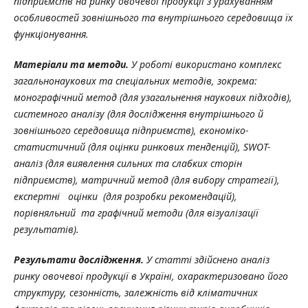
підприємств на ринку овочевої продукції з урахуванням
особливостей зовнішнього та внутрішнього середовища їх
функціонування.
Матеріали та методи.
У роботі використано комплекс
загальнонаукових та спеціальних методів, зокрема:
монографічний метод (для узагальнення наукових підходів),
системного аналізу (для дослідження внутрішнього й
зовнішнього середовища підприємств), економіко-
статистичний (для оцінки ринкових тенденцій),
SWOT
-
аналіз (для виявлення сильних та слабких сторін
підприємств), матричний метод (для вибору стратегії),
експертні оцінки (для розробки рекомендацій),
порівняльний та
графічний методи (для візуалізації
результатів).
Результати дослідження.
У статті здійснено аналіз
ринку овочевої продукції в Україні, охарактеризовано його
структуру, сезонність, залежність від кліматичних