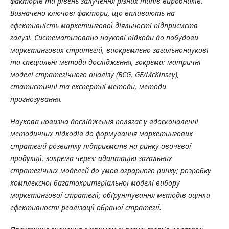
факторів та рівень залучення різних типів виробників.
Визначено ключові фактори, що впливають на
ефективність маркетингової діяльності підприємств
галузі. Систематизовано наукові підходи до побудови
маркетингових стратегій, виокремлено загальнонаукові
та спеціальні методи дослідження, зокрема: матричні
моделі стратегічного аналізу (BCG, GE/McKinsey),
статистичні та експертні методи, методи
прогнозування.
Наукова новизна дослідження
полягає у вдосконаленні
методичних підходів до формування маркетингових
стратегій
розвитку
підприємств
на ринку овочевої
продукції
, зокрема через: адаптацію загальних
стратегічних моделей до умов аграрного ринку; розробку
комплексної багатокритеріальної моделі вибору
маркетингової стратегії; обґрунтування методів оцінки
ефективності реалізації обраної стратегії.