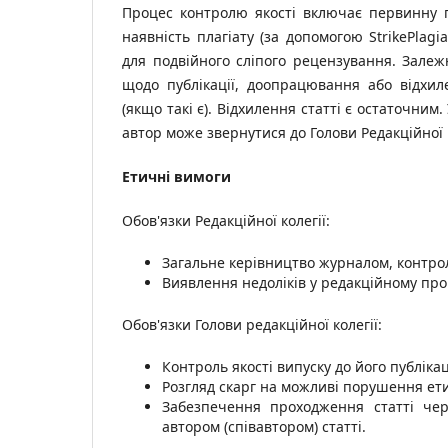
Процес контролю якості включає первинну п
наявність плагіату (за допомогою StrikePlag
для подвійного сліпого рецензування. Залеж
щодо публікації, доопрацювання або відхил
(якщо такі є). Відхилення статті є остаточни
автор може звернутися до Голови Редакційної к
Етичні вимоги
Обов'язки Редакційної колегії:
Загальне керівництво журналом, контроль 
Виявлення недоліків у редакційному проц
Обов'язки Голови редакційної колегії:
Контроль якості випуску до його публікац
Розгляд скарг на можливі порушення ети
Забезпечення проходження статті че
автором (співавтором) статті.