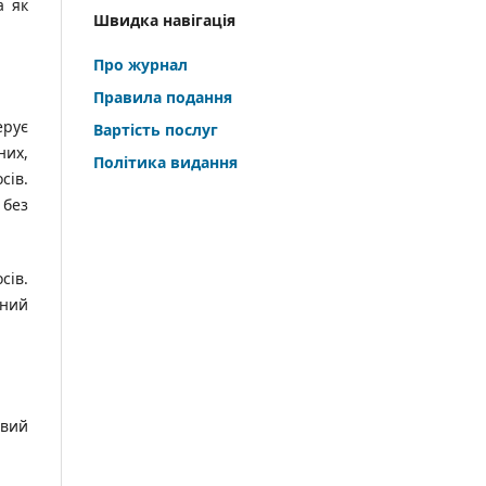
а як
Швидка навігація
Про журнал
Правила подання
ерує
Вартість послуг
них,
Політика видання
сів.
 без
сів.
чний
овий