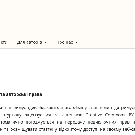
акти
Для авторів
Про нас
та авторські права
к» підтримує ідею безкоштовного обміну знаннями і дотримує
нт журналу ліцензується за ліцензією Creative Commons BY
автоматично погоджується на передачу невиключних прав н
 та розміщувати статтю у відкритому доступі на своєму веб-са