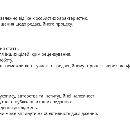
залежно від їхніх особистих характеристик.
рішення щодо редакційного процесу.
я статті.
я інших цілей, крім рецензування.
оботу.
о неможливість участі в редакційному процесі через конф
копису, авторства та інституційної належності.
утності публікації в інших виданнях.
дення досліджень.
кий може вплинути на об'єктивність дослідження.