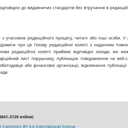
відповідно до видавничих стандартів без втручання в редакці
з учасників редакційного процесу, читачі або інші особи. У 
ідомити про це Голову редакційної колегії з наданням повно
олова редакційної колегії приймає відповідні заходи, які мо
фіційний лист порушнику, публікацію повідомлення на веб-с
ботодавця або фінансової організації, відкликання публікації
лади.
041-2129 online)
e Commons BY 4.0 International license