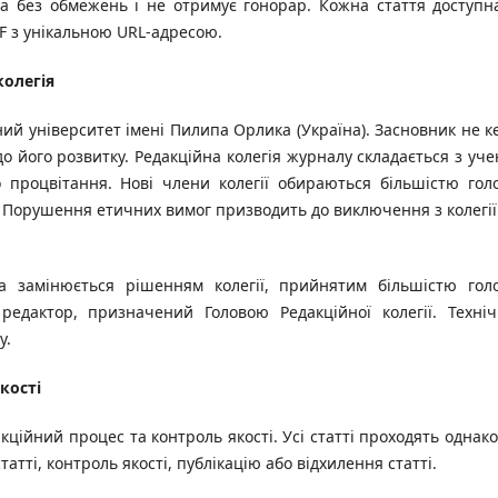
ва без обмежень і не отримує гонорар. Кожна стаття доступн
F з унікальною URL-адресою.
колегія
й університет імені Пилипа Орлика (Україна). Засновник не к
 його розвитку. Редакційна колегія журналу складається з уче
о процвітання. Нові члени колегії обираються більшістю голо
. Порушення етичних вимог призводить до виключення з колегії
та замінюється рішенням колегії, прийнятим більшістю голо
редактор, призначений Головою Редакційної колегії. Техні
у.
кості
ційний процес та контроль якості. Усі статті проходять однак
тті, контроль якості, публікацію або відхилення статті.