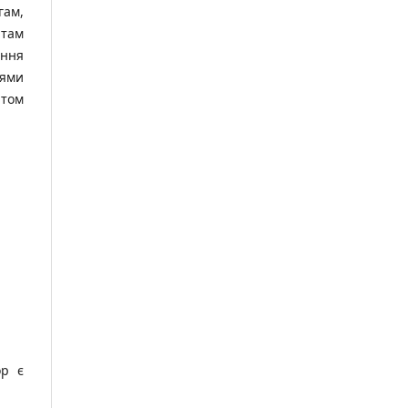
гам,
нтам
ення
нями
нтом
ор є