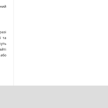
йний
разі
ї та
жуть
айті
 або