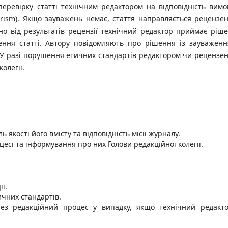
еревірку статті технічним редактором на відповідність вимо
iarism). Якщо зауважень немає, стаття направляється рецензе
но від результатів рецензії технічний редактор приймає ріш
ення статті. Автору повідомляють про рішення із зауважен
м. У разі порушення етичних стандартів редактором чи рецензе
олегії.
якості його вмісту та відповідність місії журналу.
есі та інформування про них Голови редакційної колегії.
ії.
чних стандартів.
рез редакційний процес у випадку, якщо технічний редакт