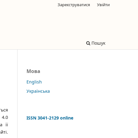
Зареєструватися
Увійти
Пошук
Мова
English
Українська
ться
 4.0
ISSN 3041-2129 online
а її
йті.