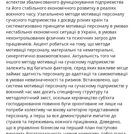
аспектом збалансованого функціонування підприємства
та його стабільного економічного розвитку в реаліях
воєнного часу. Узагальнено методи мотивації персоналу
сучасного підприємства з досвіду різних країн та
систематизовано принципи мотивації персоналу в умовах
нестабільної економічної ситуації в Україні, в умовах
неконтрольованих фізичних та психічних загроз для
працівників. Акцент робиться на тому, що методи
мотивації персоналу, матеріальні та нематеріальні,
синергетично взаємопов'язані. Актуальність того чи
іншого методу мотивації на сучасному підприємстві
залежить від багатьох факторів, серед яких важливе місце
займає здатність персоналу до адаптації та самомотивації
в умовах невизначеності та ризиків. Встановлено, що
система мотивації персоналу на сучасному підприємстві у
воєнний час має досить специфічну структуру та
методологічний зміст, оскільки керівництво суб'єкта
господарювання повинно бути орієнтоване не лише на
потреби колективу чи вікову категорію представників
персоналу, а перш за все демонструвати емпатію до
страхів та переживань кожного працівника. Доведено,
що в управлінні бізнесом на перший план поступово
виходить багатозадачність членів колективу, тобто підхід,