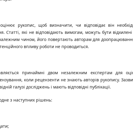
 оцінює рукопис, щоб визначити, чи відповідає він необхі
я. Статті, які не відповідають вимогам, можуть бути відхилені
належним чином, його повертають авторам для доопрацюванн
отенційного впливу роботи не проводиться.
авляється принаймні двом незалежним експертам для оці
цензування, коли рецензенти не знають авторів рукопису. Зазв
дній галузі досліджень і мають відповідні публікації.
одне з наступних рішень:
ати;