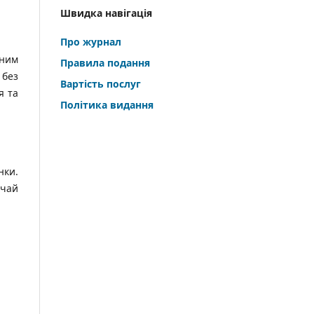
Швидка навігація
Про журнал
дним
Правила подання
 без
Вартість послуг
я та
Політика видання
нки.
ичай