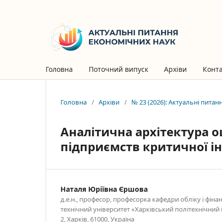
Головна
Поточний випуск
Архіви
Конт
Головна
/
Архіви
/
№ 23 (2026): Актуальні пита
Аналітична архітектура о
підприємств критичної і
Наталя Юріївна Єршова
д.е.н., професор, професорка кафедри обліку і фіна
технічний університет «Харківський політехнічний 
2, Харків, 61000, Україна