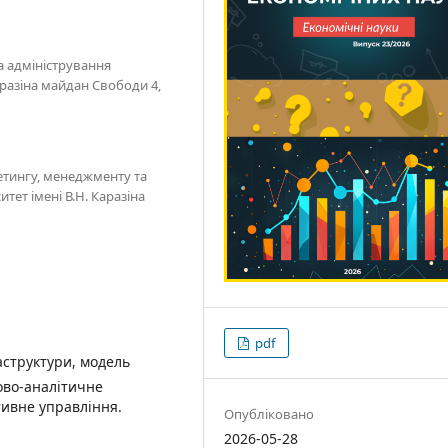
а адміністрування
аразіна майдан Свободи 4,
етингу, менеджменту та
ет імені В.Н. Каразіна
pdf
аструктури, модель
ково-аналітичне
тивне управління.
Опубліковано
2026-05-28