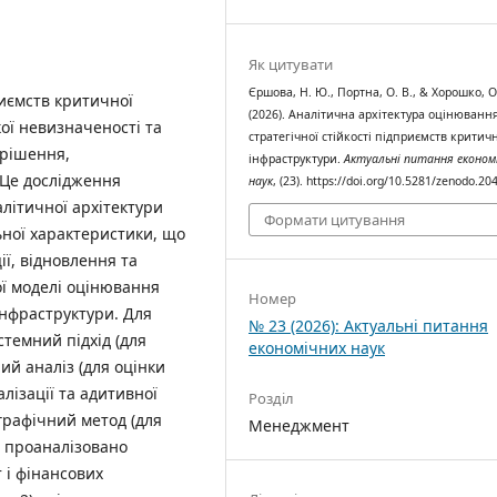
Як цитувати
Єршова, Н. Ю., Портна, О. В., & Хорошко, О
иємств критичної
(2026). Аналітична архітектура оцінюванн
кої невизначеності та
стратегічної стійкості підприємств критич
 рішення,
інфраструктури.
Актуальні питання економ
 Це дослідження
наук
, (23). https://doi.org/10.5281/zenodo.2
літичної архітектури
Формати цитування
льної характеристики, що
ії, відновлення та
ої моделі оцінювання
Номер
інфраструктури. Для
№ 23 (2026): Актуальні питання
темний підхід (для
економічних наук
ий аналіз (для оцінки
лізації та адитивної
Розділ
 графічний метод (для
Менеджмент
1) проаналізовано
т і фінансових