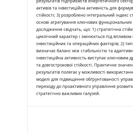
результатів підприємств енергетичного сектор
активів та інвестиційна активність для формув
стійкості; 3) розроблено інтегральний індекс с
основі агрегування ключових функціональних 
дослідження свідчать, що: 1) стратегічна стійк
циклічний характер і змінюється під впливом 
інвестиційних та операційних факторів; 2) тип
визначає баланс між стабільністю та адаптивн
інвестиційна активність виступає ключовим 
та довгострокової стійкості. Практичне значе
результатів полягає у можливості використан
моделі для підвищення обґрунтованості управ
переходу до проактивного управління розвит
стратегічно важливих галузей.