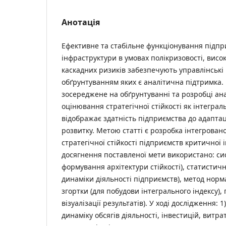
Анотація
Ефективне та стабільне функціонування підпр
інфраструктури в умовах полікризовості, висо
каскадних ризиків забезпечують управлінські
обґрунтуванням яких є аналітична підтримка.
зосереджене на обґрунтуванні та розробці ана
оцінювання стратегічної стійкості як інтегра
відображає здатність підприємства до адаптац
розвитку. Метою статті є розробка інтегрован
стратегічної стійкості підприємств критичної 
досягнення поставленої мети використано: сис
формування архітектури стійкості), статистичн
динаміки діяльності підприємств), метод норма
згортки (для побудови інтегрального індексу),
візуалізації результатів). У ході дослідження: 
динаміку обсягів діяльності, інвестицій, витра