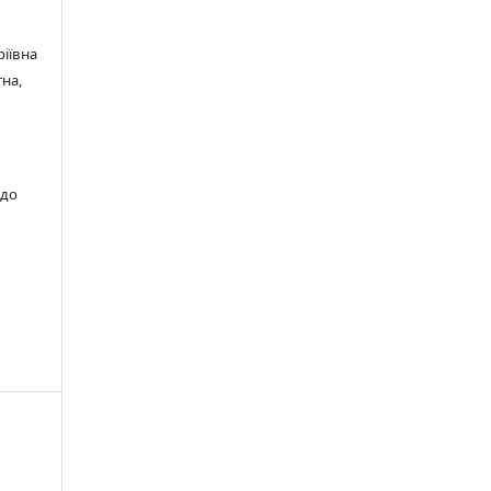
ріївна
на,
 до