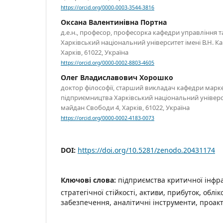
https://orcid.org/0000-0003-3544-3816
Оксана Валентинівна Портна
д.е.н., професор, професорка кафедри управління т
Харківський національний університет імені В.Н. К
Харків, 61022, Україна
https://orcid.org/0000-0002-8803-4605
Олег Владиславович Хорошко
доктор філософії, старший викладач кафедри марк
підприємництва Харківський національний університ
майдан Свободи 4, Харків, 61022, Україна
https://orcid.org/0000-0002-4183-0073
DOI:
https://doi.org/10.5281/zenodo.20431174
Ключові слова:
підприємства критичної інфр
стратегічної стійкості, активи, прибуток, облі
забезпечення, аналітичні інструменти, проак