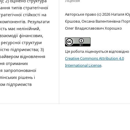
Ліцензія
у; 2) оцінено структура
ання типів стратегічної
Авторське право (c) 2026 Наталя Ю
тратегічної стійкості на
Єршова, Оксана Валентинівна Порт
компонентів. Результати
Олег Владиславович Хорошко
ість має нелінійний,
взаємодії фінансових,
 ресурсної структури
істю підприємства; 3)
Ця робота ліцензується відповідно
драйвером відновлення
Creative Commons Attribution 4.0
ння отриманих
International License
.
ня запропонованої
лінських рішень і
ком підприємств