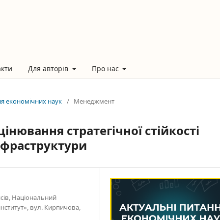
акти
Для авторів
Про нас
ння економічних наук
/
Менеджмент
цінювання стратегічної стійкості
нфраструктури
нсів, Національний
інститут», вул. Кирпичова,