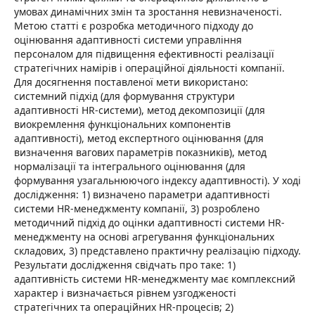
умовах динамічних змін та зростання невизначеності.
Метою статті є розробка методичного підходу до
оцінювання адаптивності системи управління
персоналом для підвищення ефективності реалізації
стратегічних намірів і операційної діяльності компанії.
Для досягнення поставленої мети використано:
системний підхід (для формування структури
адаптивності HR-системи), метод декомпозиції (для
виокремлення функціональних компонентів
адаптивності), метод експертного оцінювання (для
визначення вагових параметрів показників), метод
нормалізації та інтегрального оцінювання (для
формування узагальнюючого індексу адаптивності). У ході
дослідження: 1) визначено параметри адаптивності
системи HR-менеджменту компанії, 3) розроблено
методичний підхід до оцінки адаптивності системи HR-
менеджменту на основі агрегування функціональних
складових, 3) представлено практичну реалізацію підходу.
Результати дослідження свідчать про таке: 1)
адаптивність системи HR-менеджменту має комплексний
характер і визначається рівнем узгодженості
стратегічних та операційних HR-процесів; 2)