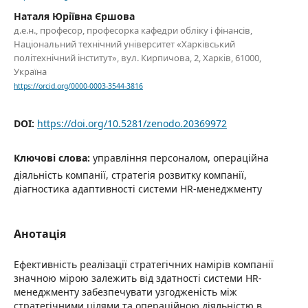
Наталя Юріївна Єршова
д.е.н., професор, професорка кафедри обліку і фінансів,
Національний технічний університет «Харківський
політехнічний інститут», вул. Кирпичова, 2, Харків, 61000,
Україна
https://orcid.org/0000-0003-3544-3816
DOI:
https://doi.org/10.5281/zenodo.20369972
Ключові слова:
управління персоналом, операційна
діяльність компанії, стратегія розвитку компанії,
діагностика адаптивності системи HR-менеджменту
Анотація
Ефективність реалізації стратегічних намірів компанії
значною мірою залежить від здатності системи HR-
менеджменту забезпечувати узгодженість між
стратегічними цілями та операційною діяльністю в