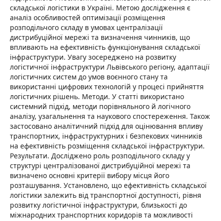
складської логістики в Україні. Метою дослідження є
аналіз особливостей оптимізації розміщення
розподільчого складу в умовах централізації
дистрибуційної мережі та визначення чинників, що
впливають на ефективність функціонування складської
інфраструктури. Увагу зосереджено на розвитку
логістичної інфраструктури Львівського регіону, адаптації
логістичних систем до умов воєнного стану та
використанні цифрових технологій у процесі прийняття
логістичних рішень. Методи. У статті використано
системний підхід, методи порівняльного й логічного
аналізу, узагальнення та наукового спостереження. Також
застосовано аналітичний підхід для оцінювання впливу
транспортних, інфраструктурних і безпекових чинників
на ефективність розміщення складської інфраструктури.
Результати. Досліджено роль розподільчого складу у
структурі централізованої дистрибуційної мережі та
визначено основні критерії вибору місця його
розташування. Установлено, що ефективність складської
логістики залежить від транспортної доступності, рівня
розвитку логістичної інфраструктури, близькості до
міжнародних транспортних коридорів та можливості