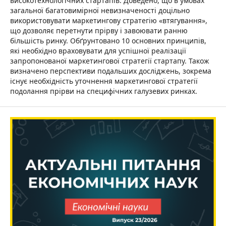
високотехнологічних стартапів. Доведено, що в умовах
загальної багатовимірної невизначеності доцільно
використовувати маркетингову стратегію «втягування»,
що дозволяє перетнути прірву і завоювати ранню
більшість ринку. Обґрунтовано 10 основних принципів,
які необхідно враховувати для успішної реалізації
запропонованої маркетингової стратегії стартапу. Також
визначено перспективи подальших досліджень, зокрема
існує необхідність уточнення маркетингової стратегії
подолання прірви на специфічних галузевих ринках.