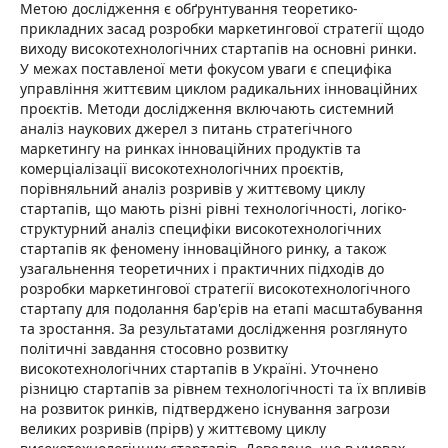
Метою дослідження є обґрунтування теоретико-
прикладних засад розробки маркетингової стратегії щодо
виходу високотехнологічних стартапів на основні ринки.
У межах поставленої мети фокусом уваги є специфіка
управління життєвим циклом радикальних інноваційних
проєктів. Методи дослідження включають системний
аналіз наукових джерел з питань стратегічного
маркетингу на ринках інноваційних продуктів та
комерціалізації високотехнологічних проєктів,
порівняльний аналіз розривів у життєвому циклу
стартапів, що мають різні рівні технологічності, логіко-
структурний аналіз специфіки високотехнологічних
стартапів як феномену інноваційного ринку, а також
узагальнення теоретичних і практичних підходів до
розробки маркетингової стратегії високотехнологічного
стартапу для подолання бар'єрів на етапі масштабування
та зростання. За результатами дослідження розглянуто
політичні завдання стосовно розвитку
високотехнологічних стартапів в Україні. Уточнено
різницю стартапів за рівнем технологічності та їх впливів
на розвиток ринків, підтверджено існування загрози
великих розривів (прірв) у життєвому циклу