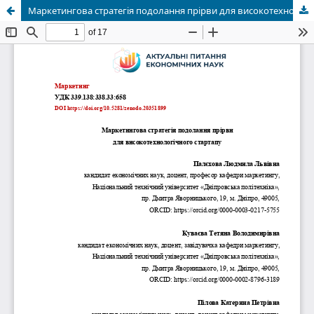
Маркетингова стратегія подолання прірви для високотехнологічного стартапу