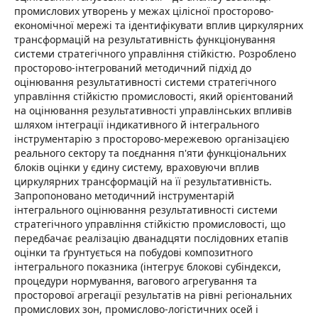
промислових утворень у межах цілісної просторово-
економічної мережі та ідентифікувати вплив циркулярних
трансформацій на результативність функціонування
системи стратегічного управління стійкістю. Розроблено
просторово-інтегрований методичний підхід до
оцінювання результативності системи стратегічного
управління стійкістю промисловості, який орієнтований
на оцінювання результативності управлінських впливів
шляхом інтеграції індикативного й інтегрального
інструментарію з просторово-мережевою організацією
реального сектору та поєднання п'яти функціональних
блоків оцінки у єдину систему, враховуючи вплив
циркулярних трансформацій на її результативність.
Запропоновано методичний інструментарій
інтегрального оцінювання результативності системи
стратегічного управління стійкістю промисловості, що
передбачає реалізацію дванадцяти послідовних етапів
оцінки та ґрунтується на побудові композитного
інтегрального показника (інтегрує блокові субіндекси,
процедури нормування, вагового агрегування та
просторової агрегації результатів на рівні регіональних
промислових зон, промислово-логістичних осей і