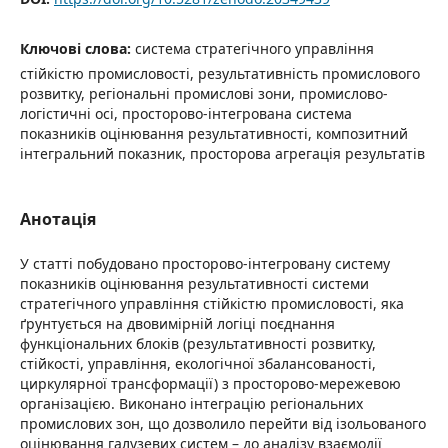
Ключові слова:
система стратегічного управління
стійкістю промисловості, результативність промислового
розвитку, регіональні промислові зони, промислово-
логістичні осі, просторово-інтегрована система
показників оцінювання результативності, композитний
інтегральний показник, просторова агрегація результатів
Анотація
У статті побудовано просторово-інтегровану систему
показників оцінювання результативності системи
стратегічного управління стійкістю промисловості, яка
ґрунтується на двовимірній логіці поєднання
функціональних блоків (результативності розвитку,
стійкості, управління, екологічної збалансованості,
циркулярної трансформації) з просторово-мережевою
організацією. Виконано інтеграцію регіональних
промислових зон, що дозволило перейти від ізольованого
оцінювання галузевих систем – до аналізу взаємодії