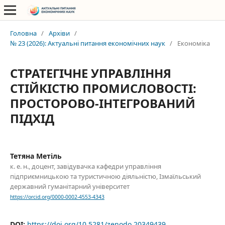
Головна
/
Архіви
/
№ 23 (2026): Актуальні питання економічних наук
/
Економіка
СТРАТЕГІЧНЕ УПРАВЛІННЯ
СТІЙКІСТЮ ПРОМИСЛОВОСТІ:
ПРОСТОРОВО-ІНТЕГРОВАНИЙ
ПІДХІД
Тетяна Метіль
к. е. н., доцент, завідувачка кафедри управління
підприємницькою та туристичною діяльністю, Ізмаїльський
державний гуманітарний університет
https://orcid.org/0000-0002-4553-4343
DOI:
https://doi.org/10.5281/zenodo.20349439