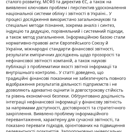
сталого розвитку, МСФЗ та директив ЄС, а також на
виявленні ключових проблем і перспектив удосконалення
національної системи обліку і звітності в Україні.. У
процесі дослідження використано загальнонаукові та
спеціальні методи пізнання, зокрема аналіз і синтез,
індукцію та дедукцію, порівняльний і системний підходи,
а також метод узагальнення. Інформаційною базою стали
нормативно-правові акти Європейського Союзу й
України, міжнародні стандарти фінансової звітності,
результати емпіричних досліджень щодо прозорості та
нефінансової звітності компаній, а також наукові
публікації з проблематики якості звітної інформації та
внутрішнього контролю.. У статті доведено, що
традиційні фінансові показники не забезпечують повного
відображення результатів діяльності підприємств і не
дозволяють адекватно оцінити їх довгострокову стійкість
та рівень економічної безпеки. Обґрунтовано доцільність
інтеграції нефінансової інформації у фінансову звітність
за напрямами доступності, достовірності та стратегічного
закріплення. Виявлено проблему інформаційного
перевантаження, характерну для сучасної звітності, та
показано переваги підходів, орієнтованих на підвищення
релевантності розкриттів. Запропоновано універсальну