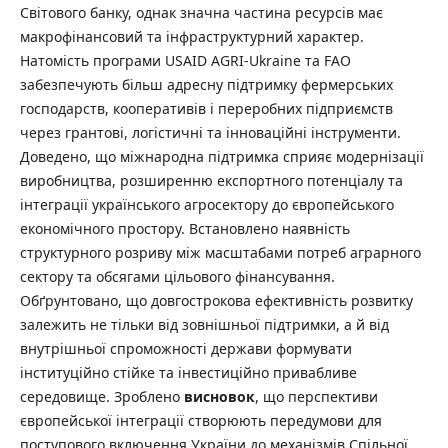
Світового банку, однак значна частина ресурсів має
макрофінансовий та інфраструктурний характер.
Натомість програми USAID AGRI-Ukraine та FAO
забезпечують більш адресну підтримку фермерських
господарств, кооперативів і переробних підприємств
через грантові, логістичні та інноваційні інструменти.
Доведено, що міжнародна підтримка сприяє модернізації
виробництва, розширенню експортного потенціалу та
інтеграції українського агросектору до європейського
економічного простору. Встановлено наявність
структурного розриву між масштабами потреб аграрного
сектору та обсягами цільового фінансування.
Обґрунтовано, що довгострокова ефективність розвитку
залежить не тільки від зовнішньої підтримки, а й від
внутрішньої спроможності держави формувати
інституційно стійке та інвестиційно привабливе
середовище. Зроблено
висновок
, що перспективи
європейської інтеграції створюють передумови для
поступового включення України до механізмів Спільної