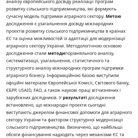
аналізу європейського досвіду реалізації програм
розвитку сільського підприємництва, які формують
сучасну модель підтримки аграрного сектору.
Метою
дослідження є узагальнення досвіду міжнародних
проєктів розвитку сільського підприємництва в країнах
ЄС та оцінка можливостей їх адаптації для модернізації
аграрного сектору України. Методологічною основою
дослідження стали
методи
порівняльного аналізу,
систематизації, узагальнення, статистичного та
структурного аналізу міжнародних програм підтримки
аграрного бізнесу. Інформаційною базою виступили
офіційні матеріали Європейської Комісії, Світового банку,
ЄБРР, USAID, FAO, а також наукові праці вітчизняних і
зарубіжних дослідників. У
результаті
дослідження
встановлено, що міжнародні проєкти сьогодні
виступають джерелом фінансової допомоги для аграрного
сектору України та фактором структурної модернізації
сільського підприємництва. Визначено, що найбільші
обсяги фінансування надходять через механізми ЄС та