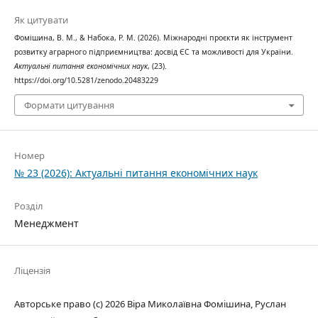
Як цитувати
Фомішина, В. М., & Набока, Р. М. (2026). Міжнародні проєкти як інструмент
розвитку аграрного підприємництва: досвід ЄС та можливості для України.
Актуальні питання економічних наук
, (23).
https://doi.org/10.5281/zenodo.20483229
Формати цитування
Номер
№ 23 (2026): Актуальні питання економічних наук
Розділ
Менеджмент
Ліцензія
Авторське право (c) 2026 Віра Миколаївна Фомішина, Руслан