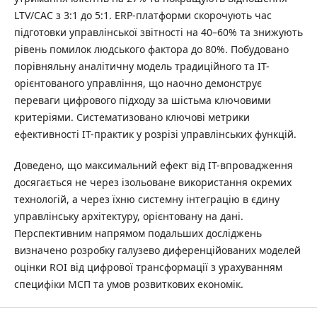
LTV/CAC з 3:1 до 5:1. ERP-платформи скорочують час
підготовки управлінської звітності на 40–60% та знижують
рівень помилок людського фактора до 80%. Побудовано
порівняльну аналітичну модель традиційного та ІТ-
орієнтованого управління, що наочно демонструє
переваги цифрового підходу за шістьма ключовими
критеріями. Систематизовано ключові метрики
ефективності ІТ-практик у розрізі управлінських функцій.
Доведено, що максимальний ефект від ІТ-впровадження
досягається не через ізольоване використання окремих
технологій, а через їхню системну інтеграцію в єдину
управлінську архітектуру, орієнтовану на дані.
Перспективним напрямом подальших досліджень
визначено розробку галузево диференційованих моделей
оцінки ROI від цифрової трансформації з урахуванням
специфіки МСП та умов розвиткових економік.