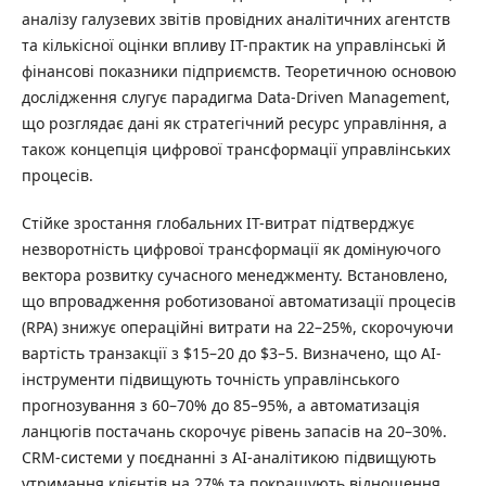
аналізу галузевих звітів провідних аналітичних агентств
та кількісної оцінки впливу ІТ-практик на управлінські й
фінансові показники підприємств. Теоретичною основою
дослідження слугує парадигма Data-Driven Management,
що розглядає дані як стратегічний ресурс управління, а
також концепція цифрової трансформації управлінських
процесів.
Стійке зростання глобальних ІТ-витрат підтверджує
незворотність цифрової трансформації як домінуючого
вектора розвитку сучасного менеджменту. Встановлено,
що впровадження роботизованої автоматизації процесів
(RPA) знижує операційні витрати на 22–25%, скорочуючи
вартість транзакції з $15–20 до $3–5. Визначено, що AI-
інструменти підвищують точність управлінського
прогнозування з 60–70% до 85–95%, а автоматизація
ланцюгів постачань скорочує рівень запасів на 20–30%.
CRM-системи у поєднанні з AI-аналітикою підвищують
утримання клієнтів на 27% та покращують відношення