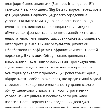
платформ бізнес-аналітики (Business Intelligence, BI) і
технологій великих даних (Big Data) створює передумови
для формування єдиного цифрового середовища
управління витратами. Одночасно встановлено, що
ефективність використання предиктивних моделей
обмежується фрагментарністю інформаційних потоків,
недостатньою інтеграцією цифрових систем, складністю
інтерпретації аналітичних результатів, ризиками
кібербезпеки та дефіцитом цифрових компетентностей
персоналу.
Висновки.
Обґрунтовано доцільність
використання адаптивних алгоритмів прогнозування,
сценарного моделювання та систем безперервного
моніторингу витрат у процесах цифрової трансформації
підприємств. Зроблено висновок, що предиктивні моделі
сприяють підвищенню ефективності управлінського
обліку, фінансової стійкості та якості стратегічних
управлінських рішень в умовах високої ринкової
волатильності. Перспективи подальших досліджень
пов’язані з використанням технологій штучного інтелекту,