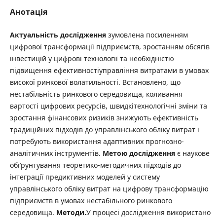
Анотація
Актуальн
і
сть досл
і
дження
зумовлена посиленням
цифрової трансформації підприємств, зростанням обсягів
інвестицій у цифрові технології та необхідністю
підвищення ефективностіуправління витратами в умовах
високої ринкової волатильності. Встановлено, що
нестабільність ринкового середовища, коливання
вартості цифрових ресурсів, швидкітехнологічні зміни та
зростання фінансових ризиків знижують ефективність
традиційних підходів до управлінського обліку витрат і
потребують використання адаптивних прогнозно-
аналітичних інструментів.
Метою досл
і
дження
є наукове
обґрунтування теоретико-методичних підходів до
інтеграції предиктивних моделей у систему
управлінського обліку витрат на цифрову трансформацію
підприємств в умовах нестабільного ринкового
середовища.
Методи.
У процесі дослідження використано