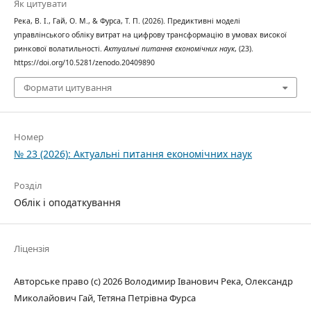
Як цитувати
Река, В. І., Гай, О. М., & Фурса, Т. П. (2026). Предиктивні моделі
управлінського обліку витрат на цифрову трансформацію в умовах високої
ринкової волатильності.
Актуальні питання економічних наук
, (23).
https://doi.org/10.5281/zenodo.20409890
Формати цитування
Номер
№ 23 (2026): Актуальні питання економічних наук
Розділ
Облік і оподаткування
Ліцензія
Авторське право (c) 2026 Володимир Іванович Река, Олександр
Миколайович Гай, Тетяна Петрівна Фурса