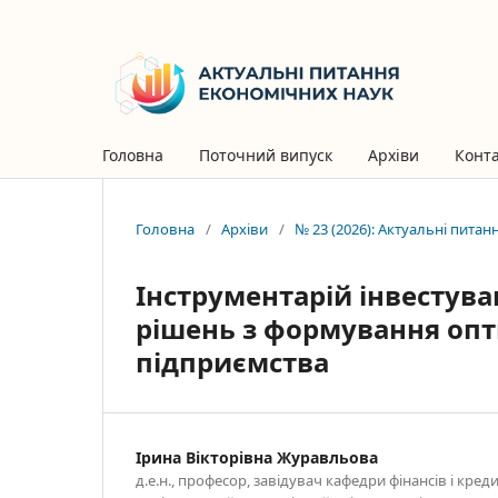
Головна
Поточний випуск
Архіви
Конт
Головна
/
Архіви
/
№ 23 (2026): Актуальні пита
Інструментарій інвестува
рішень з формування опт
підприємства
Ірина Вікторівна Журавльова
д.е.н., професор, завідувач кафедри фінансів і кред