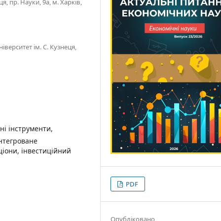
, пр. Науки, 9а, м. Харків,
верситет ім. С. Кузнеця,
йні інструменти,
інтегроване
ціони, інвестиційний
PDF
Опубліковано