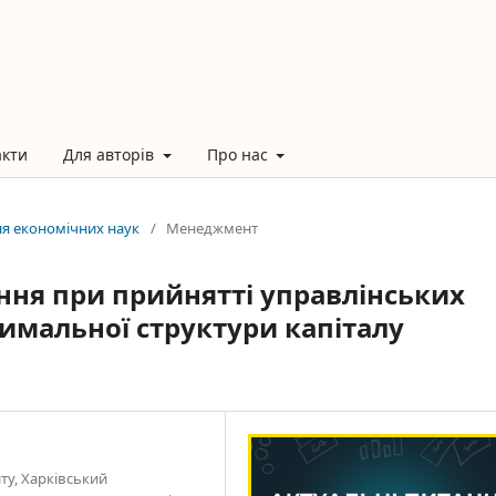
акти
Для авторів
Про нас
ння економічних наук
/
Менеджмент
ння при прийнятті управлінських
имальної структури капіталу
иту, Харківський