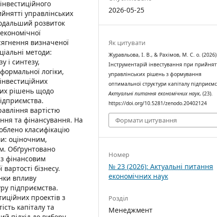
 інвестиційного
2026-05-25
йнятті управлінських
подальший розвиток
 економічної
осягнення визначеної
Як цитувати
еціальні методи:
Журавльова, І. В., & Рахімов, М. С. о. (2026)
у і синтезу,
Інструментарій інвестування при прийнят
 формальної логіки,
управлінських рішень з формування
 інвестиційних
оптимальної структури капіталу підприємс
ких рішень щодо
Актуальні питання економічних наук
, (23).
ідприємства.
https://doi.org/10.5281/zenodo.20402124
равління вартістю
ання та фінансування. На
Формати цитування
роблено класифікацію
ми: оціночним,
им. Обґрунтовано
Номер
у з фінансовим
№ 23 (2026): Актуальні питання
вартості бізнесу.
економічних наук
нки впливу
уру підприємства.
тиційних проектів з
Розділ
ість капіталу та
Менеджмент
ий підхід до вибору