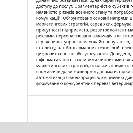
динамічно розвивається, однак характеризуєт
доступу до послуг, фрагментарністю суб'єктів
наявністю ризиків воєнного стану та потребо
комунікацій. Обґрунтовано основні напрями ц
маркетингових стратегій, серед яких формува
присутності підприємств, розвиток контент-м
реклами, персоналізована взаємодія з клієнта
середовища, управління онлайн-репутацією,
інтелекту, чат-ботів, хмарних технологій, елек
цифрових сервісів обслуговування. Доведено,
інформатизація є важливими чинниками підв
маркетингових стратегій, оскільки сприяють
споживачів до ветеринарної допомоги, підвищ
автоматизації бізнес-процесів, зміцненню дові
формуванню конкурентних переваг ветеринар