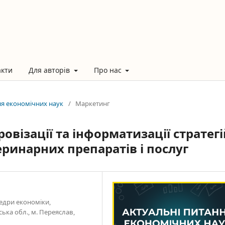
акти
Для авторів
Про нас
ння економічних наук
/
Маркетинг
візації та інформатизації стратегі
ринарних препаратів і послуг
едри економіки,
ька обл., м. Переяслав,