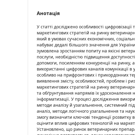
Анотація
У статті досліджено особливості цифровізації 
маркетингових стратегій на ринку ветеринарни
який в умовах сучасних економічних, соціальн
набуває дедалі більшого значення для України
зумовлена зростанням попиту на якісні ветер
послуги, необхідністю підвищення доступност
допомоги, посиленням конкуренції на ринку, 
використанні цифрових каналів комунікації в 
особливо на прифронтових і прикордонних тер
виявлення змісту, особливостей, проблем і риз
маркетингових стратегій на ринку ветеринарн
та обґрунтування напрямів їх удосконалення н
інформатизації. У процесі дослідження викор
методи аналізу й узагальнення, системний під
аналіз, методи логічного узагальнення та наук
змогу визначити ключові тенденції розвитку 
оцінити вплив цифрових технологій на маркет
Установлено, що ринок ветеринарних препараті