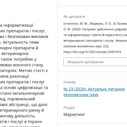
Як цитувати
Ігнатенко, М. М., Мармуль, Л. О., & Палам
та інформатизації
О. М. (2026). Напрями здійснення цифрові
х препаратів і послуг,
та інформатизації стратегій маркетингу н
их і безпекових викликів
ветеринарних препаратів і послуг.
Актуаль
. Актуальність теми
питання економічних наук
, (23).
инарні препарати й
https://doi.org/10.5281/zenodo.20401818
і ветеринарної
а також потребою у
Формати цитування
умовах воєнного стану,
иторіях. Метою статті є
иків реалізації
их препаратів і послуг
Номер
а основі цифровізації та
№ 23 (2026): Актуальні питання
истано загальнонаукові
економічних наук
хід, порівняльний
ової абстракції, що дало
Розділ
ветеринарного ринку й
Маркетинг
ингову діяльність.
в і послуг в Україні