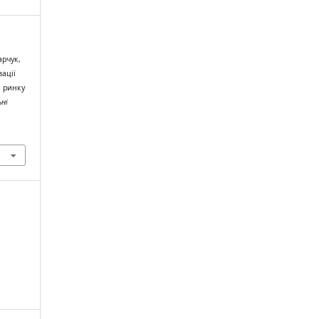
арчук,
зації
а ринку
ні