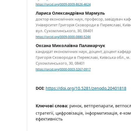
https://orcid.org/0009-0009-8626-4624
Лариса Олександрівна Мармуль
доктор економічних наук, професор, завідувач ка
Університет Григорія Сковороди в Переяславі, Київс
вул. Сухомлинського, 30, 08401
https://orcid.org/0009-0000-0880-524X
Оксана Миколаївна Паламарчук
кандидат економічних наук, доцент, доцент кафедр
Григорія Сковороди в Переяславі, Київська обл., м.
Сухомлинського, 30, 08401
https://orcid.org/0000-0003-3267-0917
DOI:
https://doi.org/10.5281/zenodo.20401818
Ключові слова:
ринок, ветпрепарати, ветпосл
стратегії, цифровізація, інформатизація, е-ком
ефективність