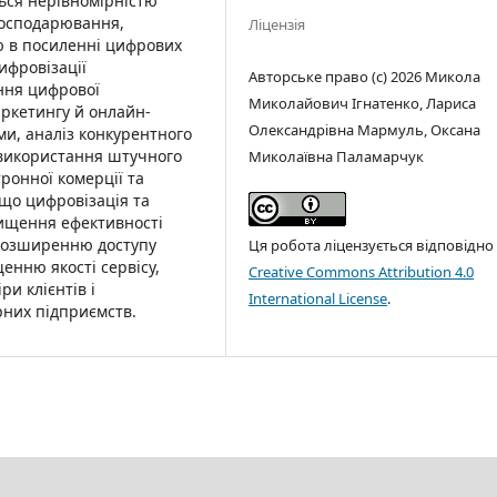
ься нерівномірністю
 господарювання,
Ліцензія
ю в посиленні цифрових
ифровізації
Авторське право (c) 2026 Микола
ння цифрової
Миколайович Ігнатенко, Лариса
аркетингу й онлайн-
Олександрівна Мармуль, Оксана
ми, аналіз конкурентного
 використання штучного
Миколаївна Паламарчук
тронної комерції та
 що цифровізація та
ищення ефективності
 розширенню доступу
Ця робота ліцензується відповідно
енню якості сервісу,
Creative Commons Attribution 4.0
ри клієнтів і
International License
.
них підприємств.