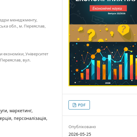
федри менеджменту,
ька обл., м. Переяслав,
и економіки, Університет
 Переяслав, вул.
PDF
уги, маркетинг,
ерція, персоналізація,
Опубліковано
2026-05-25