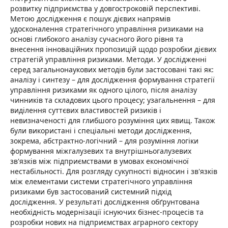
розвитку підприємства у довгостроковій перспективі.
Метою дослідження є пошук дієвих напрямів
удосконалення стратегічного управління ризиками на
основі глибокого аналізу сучасного його рівня та
внесення інноваційних пропозицій щодо розробки дієвих
стратегій управління ризиками. Методи. У дослідженні
серед загальнонаукових методів були застосовані такі як:
аналізу і синтезу – для дослідження формування стратегії
управління ризиками як одного цілого, після аналізу
чинників та складових цього процесу; узагальнення – для
виділення суттєвих властивостей ризиків і
невизначеності для глибшого розуміння цих явищ. Також
були використані і спеціальні методи дослідження,
зокрема, абстрактно-логічний – для розуміння логіки
формування міжгалузевих та внутрішньогалузевих
зв'язків між підприємствами в умовах економічної
нестабільності. Для розгляду сукупності відносин і зв'язків
між елементами системи стратегічного управління
ризиками був застосований системний підхід
дослідження. У результаті дослідження обґрунтована
необхідність модернізації існуючих бізнес-процесів та
розробки нових на підприємствах аграрного сектору