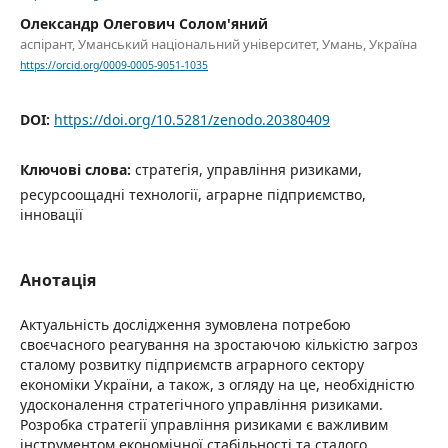
Олександр Олегович Солом'яний
аспірант, Уманський національний університет, Умань, Україна
https://orcid.org/0009-0005-9051-1035
DOI:
https://doi.org/10.5281/zenodo.20380409
Ключові слова:
стратегія, управління ризиками,
ресурсоощадні технології, аграрне підприємство,
інновації
Анотація
Актуальність дослідження зумовлена потребою
своєчасного реагування на зростаючою кількістю загроз
сталому розвитку підприємств аграрного сектору
економіки України, а також, з огляду на це, необхідністю
удосконалення стратегічного управління ризиками.
Розробка стратегії управління ризиками є важливим
інструментом економічної стабільності та сталого