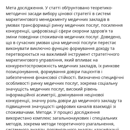
Мета дослідження. У статті обґрунтовано теоретико-
методичні засади вибору цінової стратегії в системі
маркетингового менеджменту медичних закладів в
умовах трансформації ринку медичних послуг, посилення
конкуренції, цифровізації сфери охорони здоров'я та
зміни поведінки споживачів медичних послуг. Доведено,
що в сучасних умовах ціна медичної послуги перестає
виконувати виключно функцію формування доходу та
перетворюється на важливий інструмент стратегічного
маркетингового управління, який впливає на
конкурентоспроможність медичних закладів, їх ринкове
позиціонування, формування довіри пацієнтів і
забезпечення фінансової стійкості. Визначено специфічні
особливості ринку медичних послуг, зокрема соціальну
значущість медичних послуг, високий рівень
інформаційної асиметрії, домінування нецінової
конкуренції, значну роль довіри до медичного закладу та
підвищення значущості цифрових каналів взаємодії зі
споживачами. Методи. У процесі дослідження
використано комплекс загальнонаукових і спеціальних
методів, зокрема методи теоретичного узагальнення,
системного аналізу, порівняльного аналізу, класифікації,