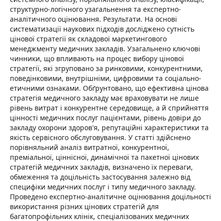
структурно-логічного узагальнення та експертно-
аналітичного оцінювання. Результати. На основі
систематизації наукових підходів досліджено сутність
цінової стратегії як складової маркетингового
менеджменту медичних закладів. Узагальнено ключові
чинники, що впливають на процес вибору цінової
стратегії, які згруповано за ринковими, конкурентними,
поведінковими, внутрішніми, цифровими та соціально-
етичними ознаками. Обґрунтовано, що ефективна цінова
стратегія медичного закладу має враховувати не лише
рівень витрат і конкурентне середовище, а й сприйняття
цінності медичних послуг пацієнтами, рівень довіри до
закладу охорони здоров'я, репутаційні характеристики та
якість сервісного обслуговування. У статті здійснено
порівняльний аналіз витратної, конкурентної,
преміальної, ціннісної, динамічної та пакетної цінових
стратегій медичних закладів, визначено їх переваги,
обмеження та доцільність застосування залежно від
специфіки медичних послуг і типу медичного закладу.
Проведено експертно-аналітичне оцінювання доцільності
використання різних цінових стратегій для
багатопрофільних клінік, спеціалізованих медичних