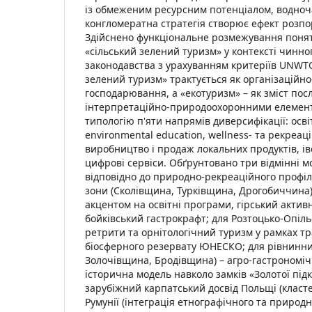
із обмеженим ресурсним потенціалом, водноч
конгломератна стратегія створює ефект розп
Здійснено функціональне розмежування понят
«сільський зелений туризм» у контексті чинно
законодавства з урахуванням критеріїв UNWTO 
зелений туризм» трактується як організаційн
господарювання, а «екотуризм» – як зміст пос
інтерпретаційно-природоохоронними елемен
типологію п'яти напрямів диверсифікації: осв
environmental education, wellness- та рекреаці
виробництво і продаж локальних продуктів, і
цифрові сервіси. Обґрунтовано три відмінні м
відповідно до природно-рекреаційного профіл
зони (Сколівщина, Турківщина, Дрогобиччина)
акцентом на освітні програми, гірський актив
бойківський гастрокрафт; для Розтоцько-Опільс
ретрити та орнітологічний туризм у рамках т
біосферного резервату ЮНЕСКО; для рівнинни
Золочівщина, Бродівщина) – агро-гастрономіч
історична модель навколо замків «Золотої під
зарубіжний карпатський досвід Польщі (класт
Румунії (інтеграція етнографічного та природ