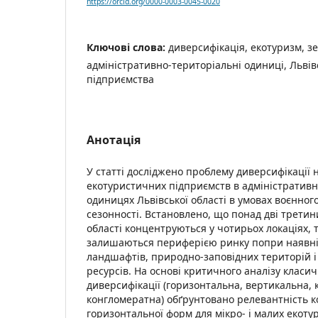
https://orcid.org/0000-0003-0045-0020
Ключові слова:
диверсифікація, екотуризм, з
адміністративно-територіальні одиниці, Львів
підприємства
Анотація
У статті досліджено проблему диверсифікації 
екотуристичних підприємств в адміністратив
одиницях Львівської області в умовах воєнного
сезонності. Встановлено, що понад дві третин
області концентруються у чотирьох локаціях, 
залишаються периферією ринку попри наявні
ландшафтів, природно-заповідних територій і
ресурсів. На основі критичного аналізу класич
диверсифікації (горизонтальна, вертикальна,
конгломератна) обґрунтовано релевантність 
горизонтальної форм для мікро- і малих екот