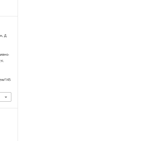
н, Д.
тивно-
ті.
iew/145