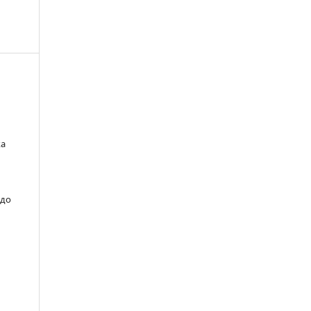
ка
 до