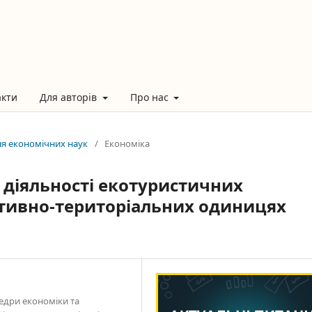
акти
Для авторів
Про нас
ння економічних наук
/
Економіка
 діяльності екотуристичних
ативно-територіальних одиницях
едри економіки та