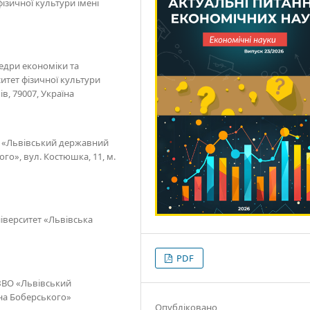
ізичної культури імені
едри економіки та
тет фізичної культури
ів, 79007, Україна
О «Львівський державний
ого», вул. Костюшка, 11, м.
ніверситет «Львівська
PDF
 ЗВО «Львівський
ана Боберського»
Опубліковано