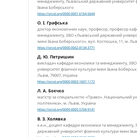
менеджменту, Львівський державний університет ф
Івана Боберського
https://orcid.org/0000-0001-6164-5644
О. І. Графська
доктор економічних наук, професор, професор каф
менеджменту, ЗВО «Львівський державний універси
імені Івана Боберського», вул. Костюшка, 11, м. Льв
https://orcid.org/0000-0002-8134-3771
Д. Ю. Петришин
викладач кафедри економіки та менеджменту, ЗВ
університет фізичної культури імені Івана Боберськ
Львів, 79007, Україна
https://orcid.org/0000-0003-1607-1172
Л. А. Боєчко
магістр за спеціальністю «Право», Національний у
політехніка», м. Львів, Україна
https://orcid.org/0009-0005-5704-9141
В. З. Холявка
к.е.н., доцент кафедри економіки та менеджменту,
державний університет фізичної культури імені Ів