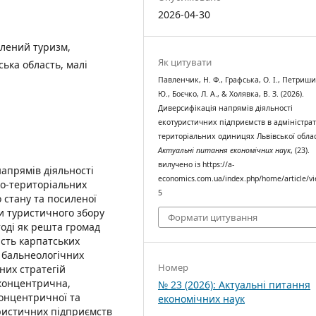
2026-04-30
елений туризм,
Як цитувати
ська область, малі
Павленчик, Н. Ф., Графська, О. І., Петриши
Ю., Боєчко, Л. А., & Холявка, В. З. (2026).
Диверсифікація напрямів діяльності
екотуристичних підприємств в адміністра
територіальних одиницях Львівської облас
Актуальні питання економічних наук
, (23).
вилучено із https://a-
напрямів діяльності
economics.com.ua/index.php/home/article/v
но-територіальних
5
 стану та посиленої
и туристичного збору
Формати цитування
тоді як решта громад
сть карпатських
 бальнеологічних
Номер
них стратегій
 концентрична,
№ 23 (2026): Актуальні питання
концентричної та
економічних наук
уристичних підприємств