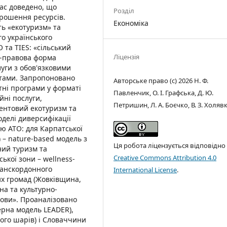
ас доведено, що
Розділ
орошення ресурсів.
Економіка
ь «екотуризм» та
го українського
та TIES: «сільський
Ліцензія
о-правова форма
луги з обов'язковими
тами. Запропоновано
Авторське право (c) 2026 Н. Ф.
ітні програми у форматі
Павленчик, О. І. Графська, Д. Ю.
йні послуги,
Петришин, Л. А. Боєчко, В. З. Холяв
вентовий екотуризм та
оделі диверсифікації
ю АТО: для Карпатської
 – nature-based модель з
Ця робота ліцензується відповідно
ний туризм та
Creative Commons Attribution 4.0
ької зони – wellness-
ранскордонного
International License
.
х громад (Жовківщина,
на та культурно-
кови». Проаналізовано
ерна модель LEADER),
ного шарів) і Словаччини