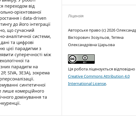
ся переходом від
польно-орієнтованої
Ліцензія
ростання і data-driven
тингу до його інтеграції
Авторське право (c) 2026 Олександ
ено, що сучасний
но-аналітичної системи,
Вікторович Зозульов, Тетяна
 дані та цифрові
Олександрівна Царьова
ю цієї парадигми з
иявити суперечності між
кологічної та
ізних парадигм на
Ця робота ліцензується відповідно
2P, SIVA, 3E3A), зокрема
Creative Commons Attribution 4.0
рперсоналізації.
International License
.
рмуванні синтетичної
не лише комерційного
гічного домінування та
нкуренції.