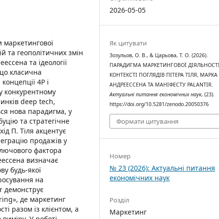
2026-05-05
и маркетингової
Як цитувати
ій та геополітичних змін
Зозульов, О. В., & Царьова, Т. О. (2026).
еессена та ідеології
ПАРАДИГМА МАРКЕТИНГОВОЇ ДІЯЛЬНОСТІ
 що класична
КОНТЕКСТІ ПОГЛЯДІВ ПІТЕРА ТІЛЯ, МАРКА
концепції 4P і
АНДРЕЕССЕНА ТА МАНІФЕСТУ PALANTIR.
 у конкурентному
Актуальні питання економічних наук
, (23).
инків deep tech,
https://doi.org/10.5281/zenodo.20050376
ься нова парадигма, у
буцію та стратегічне
Формати цитування
ід П. Тіля акцентує
теграцію продажів у
 ключового фактора
Номер
реессена визначає
№ 23 (2026): Актуальні питання
ву будь-якої
економічних наук
просування на
ir демонструє
ring», де маркетинг
Розділ
ті разом із клієнтом, а
Маркетинг
 виміру. У роботі