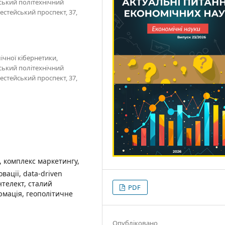
ський політехнічний
ерестейський проспект, 37,
ічної кібернетики,
ський політехнічний
ерестейський проспект, 37,
, комплекс маркетингу,
овації, data-driven
нтелект, сталий
PDF
рмація, геополітичне
Опубліковано