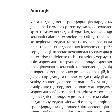
Анотація
У статті досліджено трансформацію парадигм
діяльності в умовах розвитку високих технолог
крізь призму поглядів Пітера Тіля, Марка Андр
компанії Palantir Technologies. Обґрунтовано,
котлерівська модель маркетингу, заснована на 
орієнтована на задоволення існуючих потреб
середовищі, втрачає пояснювальну силу для р
enterprise та defense tech. Натомість формуєт
якій маркетинг інтегрується в продукт, дистри
позиціонування компанії. Встановлено, що підх
створення монопольних ринкових позицій, ін
дизайн продукту та пріоритет дистрибуції як
успіху. Концепція «product-market fit» М. Анд
емпіричне підтвердження попиту як передумо
маркетингової активності та зміщує фокус із 
відповідність продукту ринку. Практика Palant
радикальну модель «forward deployed enginee
трансформується у процес співтворчості ціннос
також набуває ідеологічного та геополітичного