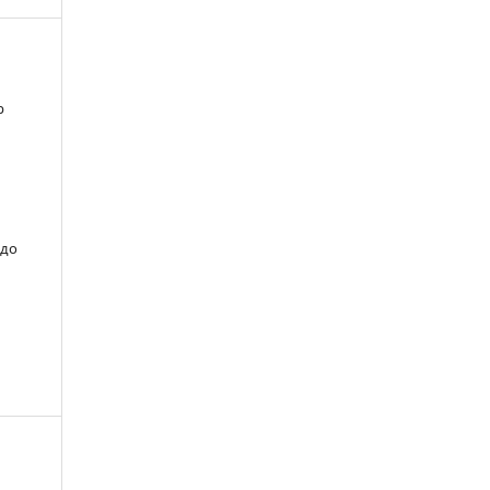
р
 до