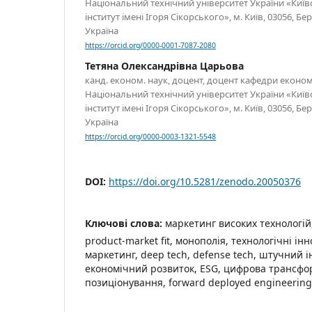
Національний технічний університет України «Київ
інститут імені Ігоря Сікорського», м. Київ, 03056, Б
Україна
https://orcid.org/0000-0001-7087-2080
Тетяна Олександрівна Царьова
канд. економ. наук, доцент, доцент кафедри економ
Національний технічний університет України «Київ
інститут імені Ігоря Сікорського», м. Київ, 03056, Б
Україна
https://orcid.org/0000-0003-1321-5548
DOI:
https://doi.org/10.5281/zenodo.20050376
Ключові слова:
маркетинг високих технологій
product-market fit, монополія, технологічні інн
маркетинг, deep tech, defense tech, штучний і
економічний розвиток, ESG, цифрова трансфо
позиціонування, forward deployed engineering