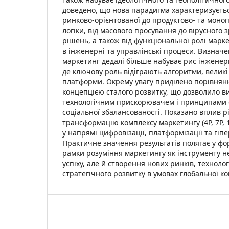
доведено, що нова парадигма характеризуєть
ринково-орієнтованої до продуктово- та моно
логіки, від масового просування до вірусного з
рішень, а також від функціональної ролі марке
в інженерні та управлінські процеси. Визнач
маркетинг дедалі більше набуває рис інженер
де ключову роль відіграють алгоритми, великі
платформи. Окрему увагу приділено порівнянн
концепцією сталого розвитку, що дозволило в
технологічним прискорювачем і принципами е
соціальної збалансованості. Показано вплив р
трансформацію комплексу маркетингу (4P, 7P, 1
у напрямі цифровізації, платформізації та гіпе
Практичне значення результатів полягає у фо
рамки розуміння маркетингу як інструменту 
успіху, але й створення нових ринків, техноло
стратегічного розвитку в умовах глобальної ко