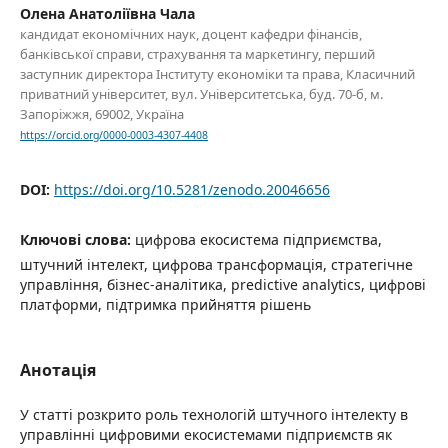
Олена Анатоліївна Чала
кандидат економічних наук, доцент кафедри фінансів,
банківської справи, страхування та маркетингу, перший
заступник директора Інституту економіки та права, Класичний
приватний університет, вул. Університетська, буд. 70-б, м.
Запоріжжя, 69002, Україна
https://orcid.org/0000-0003-4307-4408
DOI:
https://doi.org/10.5281/zenodo.20046656
Ключові слова:
цифрова екосистема підприємства,
штучний інтелект, цифрова трансформація, стратегічне
управління, бізнес-аналітика, predictive analytics, цифрові
платформи, підтримка прийняття рішень
Анотація
У статті розкрито роль технологій штучного інтелекту в
управлінні цифровими екосистемами підприємств як