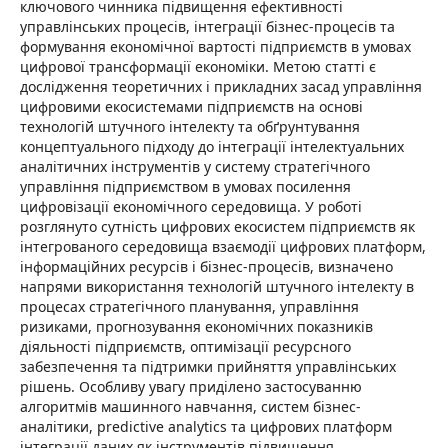
ключового чинника підвищення ефективності
управлінських процесів, інтеграції бізнес-процесів та
формування економічної вартості підприємств в умовах
цифрової трансформації економіки. Метою статті є
дослідження теоретичних і прикладних засад управління
цифровими екосистемами підприємств на основі
технологій штучного інтелекту та обґрунтування
концептуального підходу до інтеграції інтелектуальних
аналітичних інструментів у систему стратегічного
управління підприємством в умовах посилення
цифровізації економічного середовища. У роботі
розглянуто сутність цифрових екосистем підприємств як
інтегрованого середовища взаємодії цифрових платформ,
інформаційних ресурсів і бізнес-процесів, визначено
напрями використання технологій штучного інтелекту в
процесах стратегічного планування, управління
ризиками, прогнозування економічних показників
діяльності підприємств, оптимізації ресурсного
забезпечення та підтримки прийняття управлінських
рішень. Особливу увагу приділено застосуванню
алгоритмів машинного навчання, систем бізнес-
аналітики, predictive analytics та цифрових платформ
інтеграції даних як інструментів підвищення