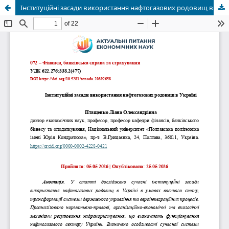
Інституційні засади використання нафтогазових родовищ в Україні