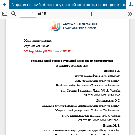
Управлінський облік і внутрішній контроль на підприємствах готельного господарства