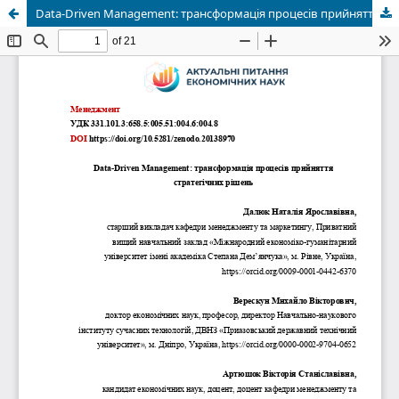
Data-Driven Management: трансформація процесів прийняття стратегічних рішень