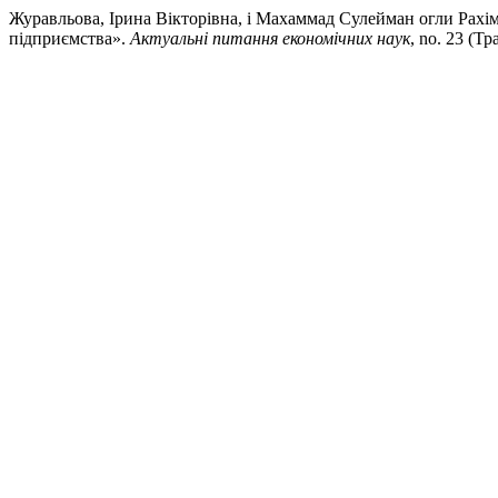
Журавльова, Ірина Вікторівна, і Махаммад Сулейман огли Рахі
підприємства».
Актуальні питання економічних наук
, no. 23 (Т