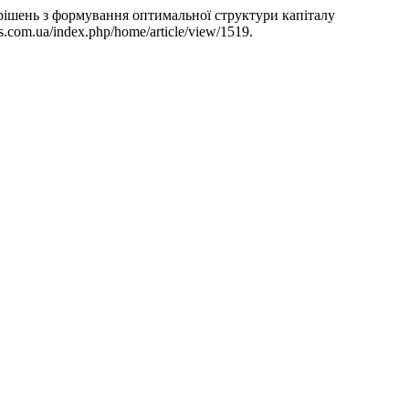
 рішень з формування оптимальної структури капіталу
s.com.ua/index.php/home/article/view/1519.