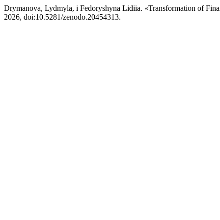
Drymanova, Lydmyla, і Fedoryshynа Lidiіa. «Transformation of Finan
2026, doi:10.5281/zenodo.20454313.