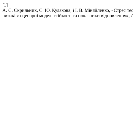
[1]
А. С. Скрильник, С. Ю. Кулакова, і І. В. Міняйленко, «Стрес-т
ризиків: сценарні моделі стійкості та показники відновлення»,