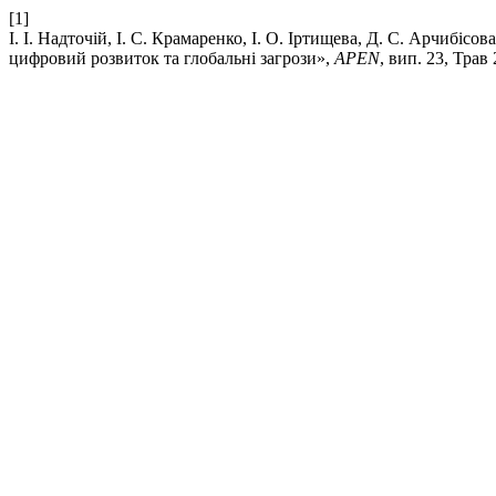
[1]
І. І. Надточій, І. С. Крамаренко, І. О. Іртищева, Д. С. Арчибіс
цифровий розвиток та глобальні загрози»,
APEN
, вип. 23, Трав