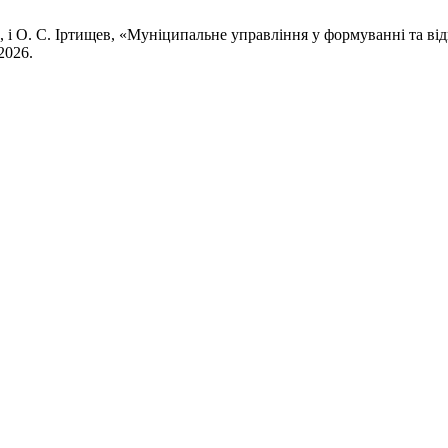
ова, і О. С. Іртищев, «Муніципальне управління у формуванні та в
 2026.