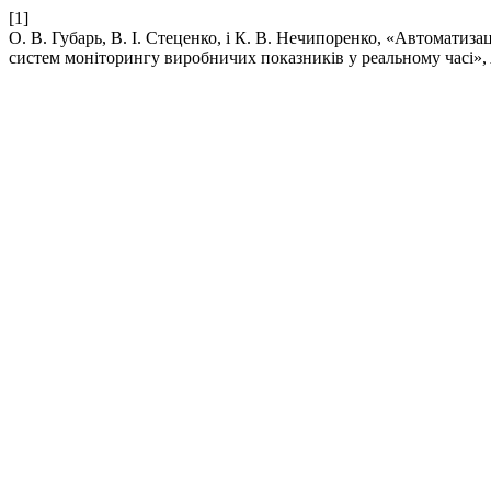
[1]
О. В. Губарь, В. І. Стеценко, і К. В. Нечипоренко, «Автомати
систем моніторингу виробничих показників у реальному часі»,