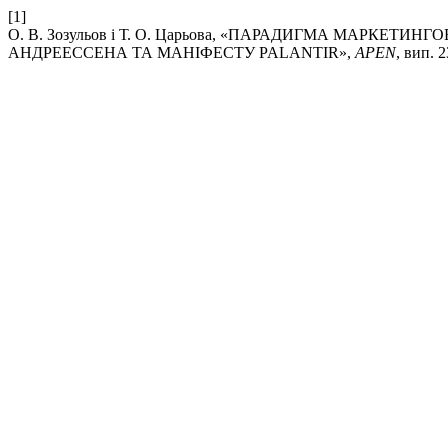
[1]
О. В. Зозульов і Т. О. Царьова, «ПАРАДИГМА МАРКЕТИ
АНДРЕЕССЕНА ТА МАНІФЕСТУ PALANTIR»,
APEN
, вип. 