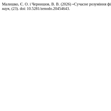
Малишко, Є. О. і Чернишов, В. В. (2026) «Сучасне розуміння ф
наук
, (23). doi: 10.5281/zenodo.20454643.