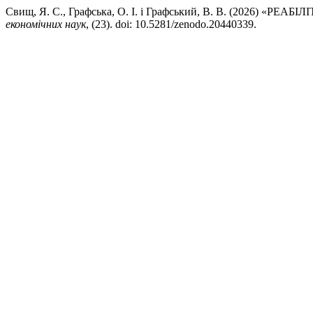
Свищ, Я. С., Графська, О. І. і Графський, В. В. (202
економічних наук
, (23). doi: 10.5281/zenodo.20440339.