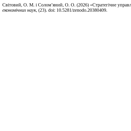
Світовий, О. М. і Солом’яний, О. О. (2026) «Стратегічне упра
економічних наук
, (23). doi: 10.5281/zenodo.20380409.