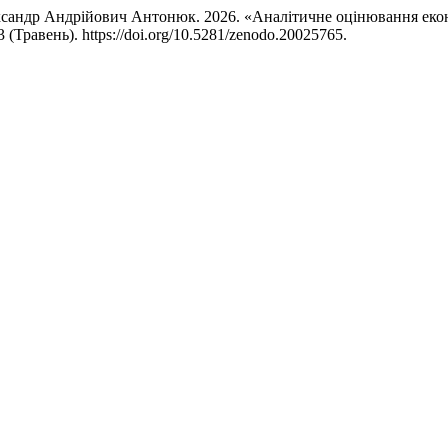
ксандр Андрійович Антонюк. 2026. «Аналітичне оцінювання еко
3 (Травень). https://doi.org/10.5281/zenodo.20025765.