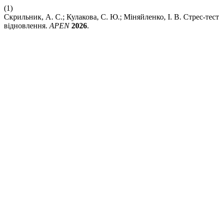
(1)
Скрильник, А. С.; Кулакова, С. Ю.; Міняйленко, І. В. Стрес-тес
відновлення.
APEN
2026
.