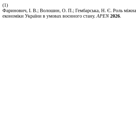
(1)
Фаринович, І. В.; Волошин, О. П.; Гембарська, Н. Є. Роль міжн
економіки України в умовах воєнного стану.
APEN
2026
.