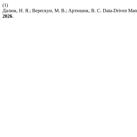
(1)
Далюк, Н. Я.; Верескун, М. В.; Артюшок, В. С. Data-Driven Ma
2026
.