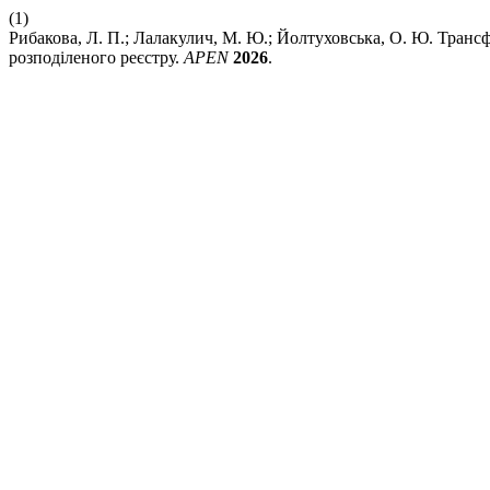
(1)
Рибакова, Л. П.; Лалакулич, М. Ю.; Йолтуховська, О. Ю. Трансф
розподіленого реєстру.
APEN
2026
.