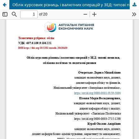
Облік курсових різниць і валютних операцій у ЗЕД: типові помилки, облікова політика та податкові ризики