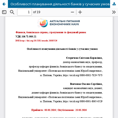
Особливості планування діяльності банків у сучасних умовах