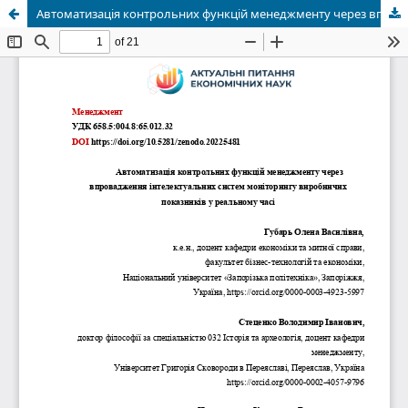
Автоматизація контрольних функцій менеджменту через впровадження інтелектуальних систем моніторингу виробничих показників у реальному часі