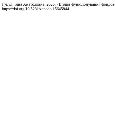
Гуцул, Інна Анатоліївна. 2025. «Вплив функціонування фондово
https://doi.org/10.5281/zenodo.15645844.