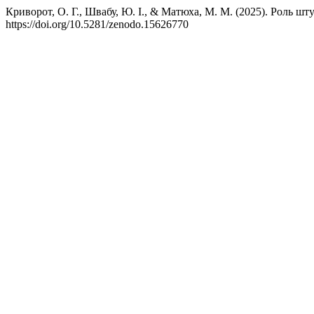
Криворот, О. Г., Швабу, Ю. І., & Матюха, М. М. (2025). Роль шт
https://doi.org/10.5281/zenodo.15626770