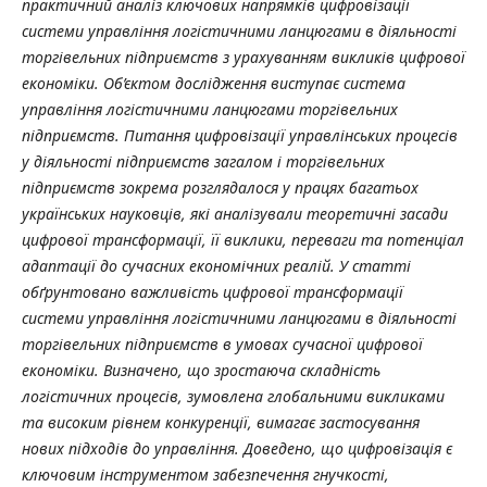
практичний аналіз ключових напрямків цифровізації
системи управління логістичними ланцюгами в діяльності
торгівельних підприємств з урахуванням викликів цифрової
економіки. Об’єктом дослідження виступає система
управління логістичними ланцюгами торгівельних
підприємств.
Питання цифровізації управлінських процесів
у діяльності підприємств загалом і торгівельних
підприємств зокрема розглядалося у працях багатьох
українських науковців, які аналізували теоретичні засади
цифрової трансформації, її виклики, переваги та потенціал
адаптації до сучасних економічних реалій.
У статті
обґрунтовано важливість цифрової трансформації
системи управління логістичними ланцюгами в діяльності
торгівельних підприємств в умовах сучасної цифрової
економіки. Визначено, що зростаюча складність
логістичних процесів, зумовлена глобальними викликами
та високим рівнем конкуренції, вимагає застосування
нових підходів до управління. Доведено, що цифровізація є
ключовим інструментом забезпечення гнучкості,