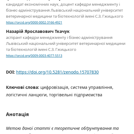
кандидат економічних наук, доцент кафедри менеджменту і
бізнес-адміністрування Львівський національний університет
ветеринарної медицини та біотехнологій імені С.З. Гжицького
https://orcid.org/0000-0002-3166-4921
Назарій Ярославович Ткачук
аспірант кафедри менеджменту і бізнес-адміністрування
Львівський національний університет ветеринарної медицини
та біотехнологій імені С.З. Гжицького
https://orcid.org/0009-0003-4077-5513
DOI:
https://doi.org/10.5281/zenodo.15707830
Ключові слова:
цифровізація, система управління,
логістичні ланцюги, торгівельні підприємства
Анотація
Метою даної статті є теоретичне обґрунтування та