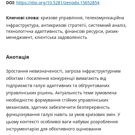
DOI:
https://doi.org/10.5281/zenodo.15652854
Ключові слова:
кризове управління, телекомунікаційна
інфраструктура, антикризові стратегії, системний аналіз,
технологічна адаптивність, фінансові ресурси, ризик-
менеджмент, клієнтська задоволеність
Анотація
Зростання невизначеності, загроза інфраструктурним
об’єктам і посилення конкуренції вимагають від
підприємств галузі адаптивних та обґрунтованих
управлінських рішень. Актуальність теми зумовлена
необхідністю формування стійких управлінських
механізмів, здатних забезпечити безперервність
функціонування галузі навіть за умов кризових змін. У
цьому контексті особливої ваги набуває розроблення
інструментарію для об’єктивного оцінювання