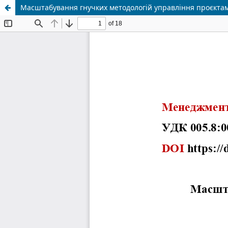
Масштабування гнучких методологій управління проєктами